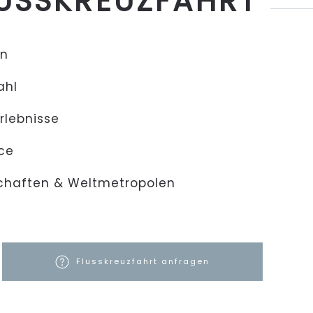
LUSSKREUZFAHRT
en
ahl
erlebnisse
ice
chaften & Weltmetropolen
Flusskreuzfahrt anfragen