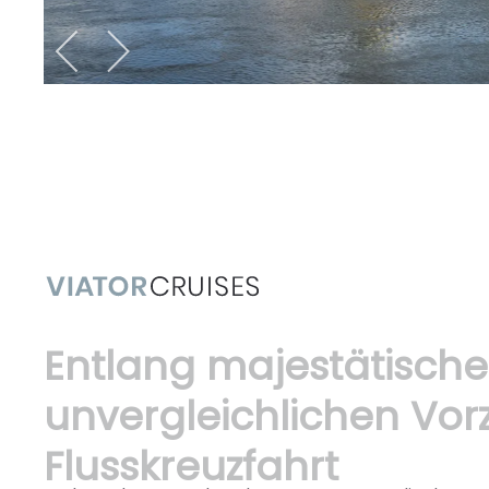
Entlang majestätisch
unvergleichlichen Vor
Flusskreuzfahrt