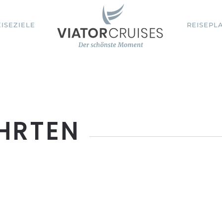
EISEZIELE
REISEPL
HRTEN