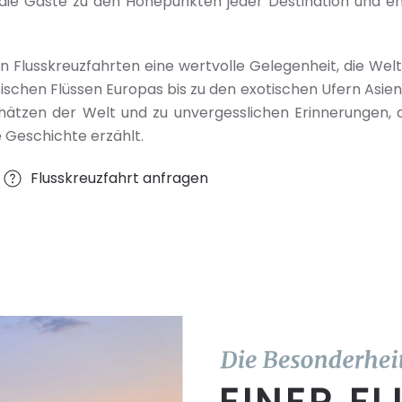
 die Gäste zu den Höhepunkten jeder Destination und e
eten Flusskreuzfahrten eine wertvolle Gelegenheit, die We
schen Flüssen Europas bis zu den exotischen Ufern Asiens 
Schätzen der Welt und zu unvergesslichen Erinnerungen,
e Geschichte erzählt.
Flusskreuzfahrt anfragen